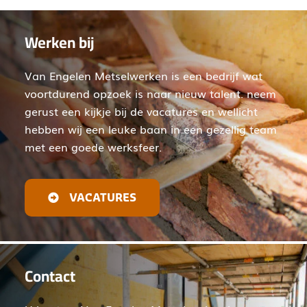
Werken bij
Van Engelen Metselwerken is een bedrijf wat
voortdurend opzoek is naar nieuw talent. neem
gerust een kijkje bij de vacatures en wellicht
hebben wij een leuke baan in een gezellig team
met een goede werksfeer.
VACATURES
Contact