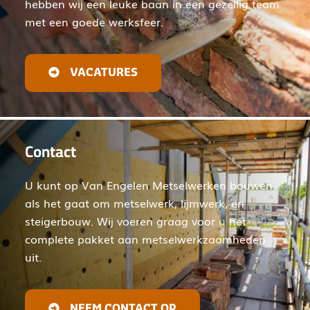
hebben wij een leuke baan in een gezellig team
met een goede werksfeer.
VACATURES
Contact
U kunt op Van Engelen Metselwerken bouwen
als het gaat om metselwerk, lijmwerk, en
steigerbouw. Wij voeren graag voor u het
complete pakket aan metselwerkzaamheden
uit.
NEEM CONTACT OP